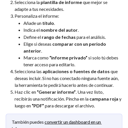
Selecciona la 
plantilla de informe
 que mejor se 
adapte a tus necesidades.
Personaliza el informe:
Añade un 
título
.
Indica el 
nombre del autor
.
Define el 
rango de fechas
 para el análisis.
Elige si deseas 
comparar con un periodo 
anterior
.
Marca como 
“informe privado”
 si solo tú debes 
tener acceso para editarlo.
Selecciona las 
aplicaciones o fuentes de datos
 que 
deseas incluir. Si no has conectado ninguna fuente aún, 
la herramienta te pedirá hacerlo antes de continuar.
Haz clic en 
“Generar informe”
. Una vez listo, 
recibirás una notificación. Pincha en la 
campana roja
 y 
luego en 
“PDF”
 para descargar el archivo.
También puedes 
convertir un dashboard en un 