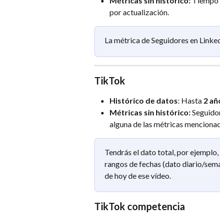
Métricas sin histórico: 
Tiempo 
por actualización.
La métrica de Seguidores en Linked
TikTok
Histórico de datos
: Hasta 
2 añ
Métricas sin histórico: 
Seguidor
alguna de las métricas mencionad
Tendrás el dato total, por ejemplo,
rangos de fechas (dato diario/sema
de hoy de ese vídeo. 
TikTok competencia